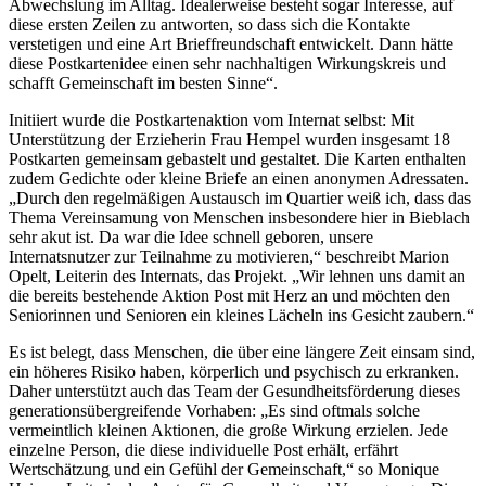
Abwechslung im Alltag. Idealerweise besteht sogar Interesse, auf
diese ersten Zeilen zu antworten, so dass sich die Kontakte
verstetigen und eine Art Brieffreundschaft entwickelt. Dann hätte
diese Postkartenidee einen sehr nachhaltigen Wirkungskreis und
schafft Gemeinschaft im besten Sinne“.
Initiiert wurde die Postkartenaktion vom Internat selbst: Mit
Unterstützung der Erzieherin Frau Hempel wurden insgesamt 18
Postkarten gemeinsam gebastelt und gestaltet. Die Karten enthalten
zudem Gedichte oder kleine Briefe an einen anonymen Adressaten.
„Durch den regelmäßigen Austausch im Quartier weiß ich, dass das
Thema Vereinsamung von Menschen insbesondere hier in Bieblach
sehr akut ist. Da war die Idee schnell geboren, unsere
Internatsnutzer zur Teilnahme zu motivieren,“ beschreibt Marion
Opelt, Leiterin des Internats, das Projekt. „Wir lehnen uns damit an
die bereits bestehende Aktion Post mit Herz an und möchten den
Seniorinnen und Senioren ein kleines Lächeln ins Gesicht zaubern.“
Es ist belegt, dass Menschen, die über eine längere Zeit einsam sind,
ein höheres Risiko haben, körperlich und psychisch zu erkranken.
Daher unterstützt auch das Team der Gesundheitsförderung dieses
generationsübergreifende Vorhaben: „Es sind oftmals solche
vermeintlich kleinen Aktionen, die große Wirkung erzielen. Jede
einzelne Person, die diese individuelle Post erhält, erfährt
Wertschätzung und ein Gefühl der Gemeinschaft,“ so Monique