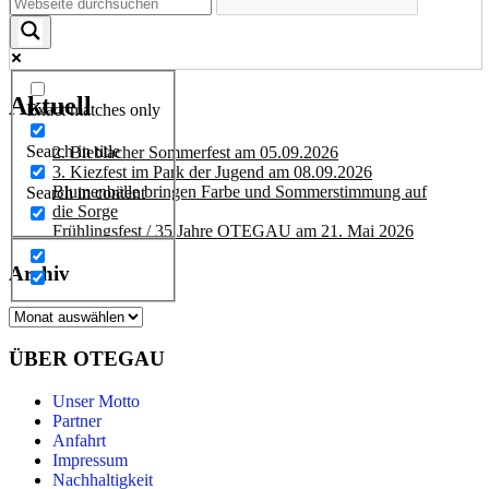
Aktuell
Exact matches only
Search in title
2. Bieblacher Sommerfest am 05.09.2026
3. Kiezfest im Park der Jugend am 08.09.2026
Blumenbälle bringen Farbe und Sommerstimmung auf
Search in content
die Sorge
Frühlingsfest / 35 Jahre OTEGAU am 21. Mai 2026
Archiv
Archiv
ÜBER OTEGAU
Unser Motto
Partner
Anfahrt
Impressum
Nachhaltigkeit