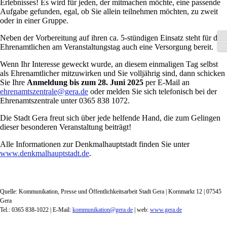
Erlebnisses! Es wird für jeden, der mitmachen möchte, eine passende
Aufgabe gefunden, egal, ob Sie allein teilnehmen möchten, zu zweit
oder in einer Gruppe.
Neben der Vorbereitung auf ihren ca. 5-stündigen Einsatz steht für die
Ums
Ehrenamtlichen am Veranstaltungstag auch eine Versorgung bereit.
Sch
Wenn Ihr Interesse geweckt wurde, an diesem einmaligen Tag selbst
als Ehrenamtlicher mitzuwirken und Sie volljährig sind, dann schicken
Sie Ihre
Anmeldung bis zum 28. Juni 2025
per E-Mail an
ehrenamtszentrale@gera.de
oder melden Sie sich telefonisch bei der
Ehrenamtszentrale unter 0365 838 1072.
Die Stadt Gera freut sich über jede helfende Hand, die zum Gelingen
dieser besonderen Veranstaltung beiträgt!
Alle Informationen zur Denkmalhauptstadt finden Sie unter
www.denkmalhauptstadt.de
.
Quelle: Kommunikation, Presse und Öffentlichkeitsarbeit Stadt Gera | Kornmarkt 12 | 07545
Gera
Tel.: 0365 838-1022 | E-Mail:
kommunikation@gera.de
| web:
www.gera.de