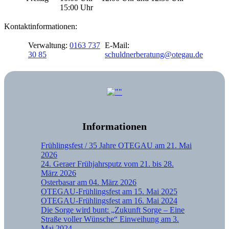
15:00 Uhr
Kontaktinformationen:
Verwaltung:
0163 737
E-Mail:
30 85
schuldnerberatung@otegau.de
Informationen
Frühlingsfest / 35 Jahre OTEGAU am 21. Mai
2026
24. Geraer Frühjahrsputz vom 21. bis 28.
März 2026
Osterbasar am 04. März 2026
OTEGAU-Frühlingsfest am 15. Mai 2025
OTEGAU-Frühlingsfest am 16. Mai 2024
Die Sorge wird bunt: „Zukunft Sorge – Eine
Straße voller Wünsche“ Einweihung am 3.
Mai 2024