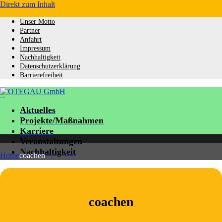
Direkt zum Inhalt
Unser Motto
Partner
Anfahrt
Impressum
Nachhaltigkeit
Datenschutzerklärung
Barrierefreiheit
OTEGAU GmbH
Aktuelles
Projekte/Maßnahmen
Karriere
Veranstaltungen
Nachhaltigkeit
Home
coachen
coachen